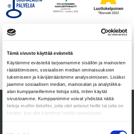
Tämä sivusto käyttää evästeitä
Käytämme evästeitä tarjoamamme sisällön ja mainosten
räätälöimiseen, sosiaalisen median ominaisuuksien
tukemiseen ja kävijämäärämme analysoimiseen. Lisäksi
jaamme sosiaalisen median, mainosalan ja analytiikka-
alan kumppaneillemme tietoja siitä, miten käytät
sivustoamme. Kumppanimme voivat yhdistää näitä
SIVUKARTTA
tietoja muihin tietoihin, joita olet antanut heille tai joita on
Etusivu
kerätty, kun olet käyttänyt heidän palvelujaan.
Ajankohtaista
Basic-palvelu
Suostumuksen