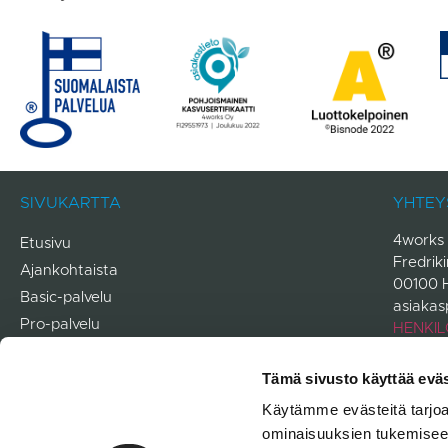
SIVUKARTTA
YHTEY
4works 
Etusivu
Fredrik
Ajankohtaista
00100 H
Basic-palvelu
asiakas
Pro-palvelu
HENKIL
Group-palvelu
Tämä sivusto käyttää eväs
Palkkalaskuri
All right
Vakuutukset
Käytämme evästeitä tarjoa
Valttikortti
ominaisuuksien tukemisee
©
202