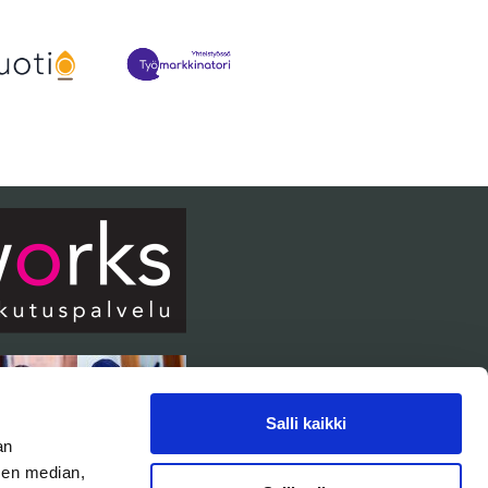
Salli kaikki
an
sen median,