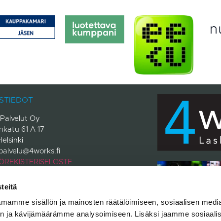
STIEDOT
Palvelut Oy
inkatu 61 A 17
elsinki
palvelu@4works.fi
ÖREKISTERISELOSTE
teitä
s reserved
mamme sisällön ja mainosten räätälöimiseen, sosiaalisen medi
n ja kävijämäärämme analysoimiseen. Lisäksi jaamme sosiaali
6
4works Palvelut Oy