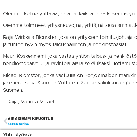
Olemme kolme yrittäjää, joilla on kaikilla pitkä kokemus yritt
Olemme toimineet yritysneuvojina, yrittäjinä sekä ammatti- 
Raija Wirkkala Blomster, joka on yrityksen toimitusjohtaja o
ja tuntee hyvin myös taloushallinnon ja henkilöstöasiat.
Mauri Koskenniemi, joka vastaa yhtiön talous- ja henkilöstö
henkilöstöpalvelu- ja ravintola-alalla sekä lisäksi luottam
Micael Blomster, jonka vastuulla on Pohjoismaiden markkin
jäsenenä sekä Suomen Yrittäjien Ruotsin valiokunnan puhee
Suomen.
– Raija, Mauri ja Micael
AIKAISEMPI KIRJOITUS
4ezen tarina
Yhteistyössä: