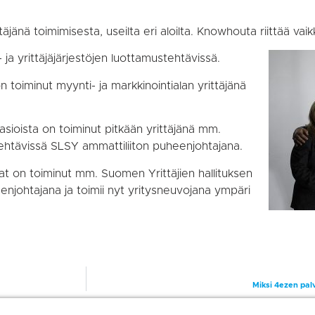
äjänä toimimisesta, useilta eri aloilta. Knowhouta riittää vaik
ja yrittäjäjärjestöjen luottamustehtävissä.
n toiminut myynti- ja markkinointialan yrittäjänä
asioista on toiminut pitkään yrittäjänä mm.
ustehtävissä SLSY ammattiliiton puheenjohtajana.
at on toiminut mm. Suomen Yrittäjien hallituksen
njohtajana ja toimii nyt yritysneuvojana ympäri
Miksi 4ezen pal