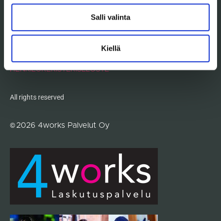
YHTEYSTIEDOT
Salli valinta
4works Palvelut Oy
Fredrikinkatu 61 A 17
Kiellä
00100 Helsinki
asiakaspalvelu@4works.fi
HENKILÖREKISTERISELOSTE
All rights reserved
©
2026
4works Palvelut Oy