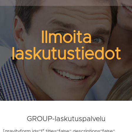
Ilmoita
laskutustiedot
GROUP-laskutuspalvelu
[gravityform id=”1″ title=”false” description=”false”