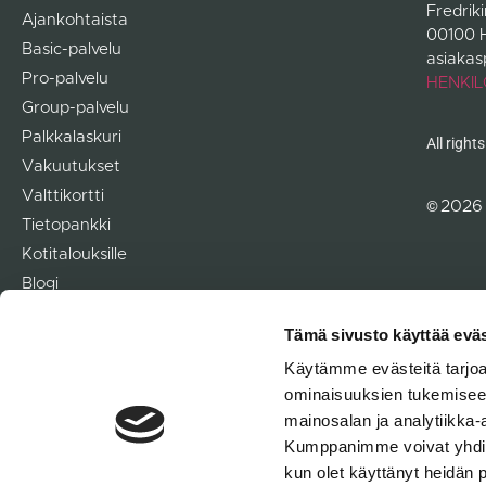
Fredrik
Ajankohtaista
00100 H
Basic-palvelu
asiakas
Pro-palvelu
HENKIL
Group-palvelu
Palkkalaskuri
All right
Vakuutukset
Valttikortti
©
202
Tietopankki
Kotitalouksille
Blogi
Yrityksille
Tämä sivusto käyttää eväs
Yhteystiedot
Käytämme evästeitä tarjoa
ominaisuuksien tukemisee
mainosalan ja analytiikka-
Kumppanimme voivat yhdistää 
kun olet käyttänyt heidän 