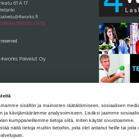
inkatu 61 A 17
elsinki
palvelu@4works.fi
ÖREKISTERISELOSTE
s reserved
6
4works Palvelut Oy
teitä
mamme sisällön ja mainosten räätälöimiseen, sosiaalisen medi
n ja kävijämäärämme analysoimiseen. Lisäksi jaamme sosiaali
alan kumppaneillemme tietoja siitä, miten käytät sivustoamme.
näitä tietoja muihin tietoihin, joita olet antanut heille tai joita 
palvelujaan.