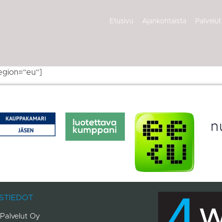
Etusivu
Ajankohtaista
Palvelut
egion=”eu”]
STIEDOT
Palvelut Oy