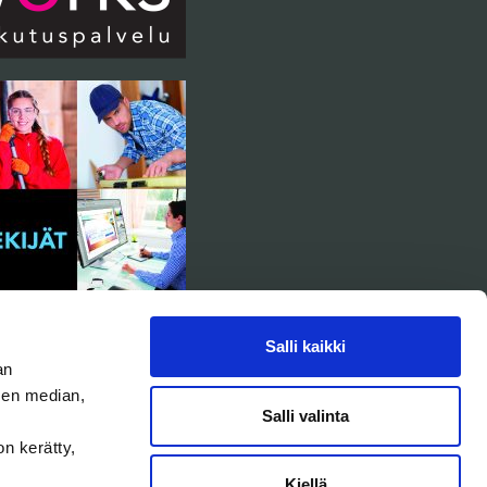
Salli kaikki
an
sen median,
Salli valinta
on kerätty,
Kiellä