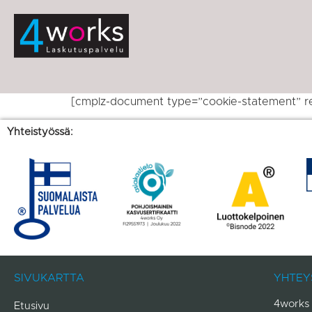
[cmplz-document type=”cookie-statement” r
Yhteistyössä:
SIVUKARTTA
YHTEY
4works 
Etusivu