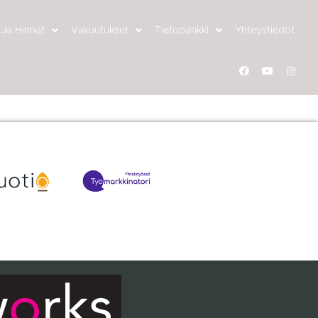
 Ja Hinnat
Vakuutukset
Tietopankki
Yhteystiedot